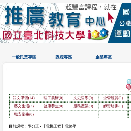
一般民眾專區
課程專區
企業專區
語文學習(14)
理工農醫(0)
文史哲學(0)
企管經貿(0)
藝文生活(3)
健康養生(0)
服務產業(0)
師資培訓(0)
職安衛生(0)
目前課程：學分班 - 【電機工程】電路學