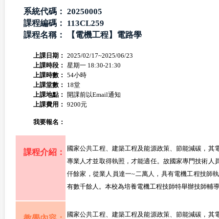
系統代碼：
20250005
課程編碼：
113CL259
課程名稱：
【電機工程】電路學
上課日期：
2025/02/17~2025/06/23
上課時段：
星期一 18:30-21:30
上課時數：
54小時
上課堂數：
18堂
上課地點：
開課前以Email通知
上課費用：
9200元
我要報名：
國家公共工程、建築工程及能源政策、節能減碳，其
課程介紹：
專業人才並取得執照，才能適任。故國家專門技術人
仟餘家，從業人員達一~二萬人，具有電機工程技師
有數千餘人。本校為培養電機工程技師特舉辦技師輔
國家公共工程、建築工程及能源政策、節能減碳，其
教學內容：