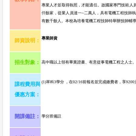
專業人才並取得執照，才能適任。故國家專門技術人
仟餘家，從業人員達一~二萬人，具有電機工程技師
有數千餘人。本校為培養電機工程技師特舉辦技師輔
專業師資
師資說明：
招生對象：
高中職以上領有畢業證書、有意從事電機工程之人士。
(1)單科3學分 ，在02/16前報名並完成繳費者，享920
課程費用與
優惠方案：
開課備註：
學分班備註