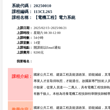
系統代碼：
20250010
課程編碼：
113CL265
課程名稱：
【電機工程】電力系統
上課日期：
2025/02/15~2025/06/21
上課時段：
星期六 08:30-12:00
上課時數：
54小時
上課堂數：
14堂
上課地點：
開課前以Email通知
上課費用：
9200元
我要報名：
國家公共工程、建築工程及能源政策、節能減碳，其
課程介紹：
專業人才並取得執照，才能適任。故國家專門技術人
仟餘家，從業人員達一~二萬人，具有電機工程技師
有數千餘人。本校為培養電機工程技師特舉辦技師輔
國家公共工程、建築工程及能源政策、節能減碳，其
教學內容：