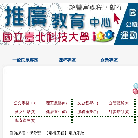
一般民眾專區
課程專區
企業專區
語文學習(13)
理工農醫(0)
文史哲學(0)
企管經貿(0)
藝文生活(3)
健康養生(0)
服務產業(0)
師資培訓(0)
職安衛生(0)
目前課程：學分班 - 【電機工程】電力系統