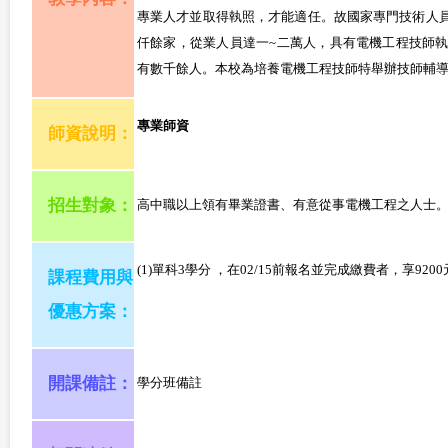
專業人才並取得執照，才能適任。故國家專門技術人
仟餘家，從業人員達一~二萬人，具有電機工程技師
有數千餘人。本校為培養電機工程技師特舉辦技師輔
專業師資
師資說明：
招生對象：
高中職以上領有畢業證書、有意從事電機工程之人士。
(1)單科3學分 ，在02/15前報名並完成繳費者，享920
課程費用與
優惠方案：
開課備註：
學分班備註