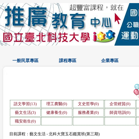
一般民眾專區
課程專區
企業專區
語文學習(13)
理工農醫(0)
文史哲學(0)
企管經貿(0)
藝文生活(3)
健康養生(0)
服務產業(0)
師資培訓(0)
職安衛生(0)
目前課程：藝文生活 - 北科大寶玉石鑑賞班(第三期)