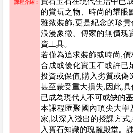
寶石玉石在現代生活中已
課程介紹：
的賞玩之物、時尚的耀眼
雅致裝飾,更是紀念的珍
浪漫象徵、傳家的無價瑰
資工具。
若僅為追求裝飾或時尚,
合成或優化寶玉石或許已
投資或保值,購入劣質或偽
甚至蒙受重大損失,因此,
已成為現代人不可或缺的
本課程匯聚國內頂尖大學
家,以深入淺出的授課方式
入寶石知識的瑰麗殿堂。