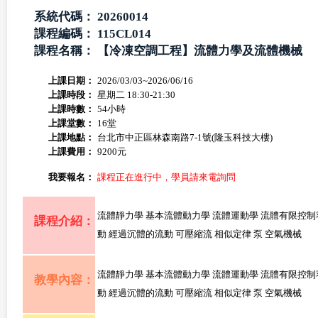
系統代碼：
20260014
課程編碼：
115CL014
課程名稱：
【冷凍空調工程】流體力學及流體機械
上課日期：
2026/03/03~2026/06/16
上課時段：
星期二 18:30-21:30
上課時數：
54小時
上課堂數：
16堂
上課地點：
台北市中正區林森南路7-1號(隆玉科技大樓)
上課費用：
9200元
我要報名：
課程正在進行中，學員請來電詢問
流體靜力學 基本流體動力學 流體運動學 流體有限控
課程介紹：
動 經過沉體的流動 可壓縮流 相似定律 泵 空氣機械
流體靜力學 基本流體動力學 流體運動學 流體有限控
教學內容：
動 經過沉體的流動 可壓縮流 相似定律 泵 空氣機械