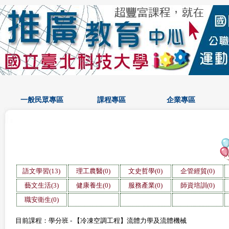
一般民眾專區
課程專區
企業專區
語文學習(13)
理工農醫(0)
文史哲學(0)
企管經貿(0)
藝文生活(3)
健康養生(0)
服務產業(0)
師資培訓(0)
職安衛生(0)
目前課程：學分班 - 【冷凍空調工程】流體力學及流體機械