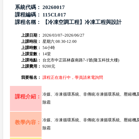
系統代碼：
20260017
課程編碼：
115CL017
課程名稱：
【冷凍空調工程】冷凍工程與設計
上課日期：
2026/03/07~2026/06/27
上課時段：
星期六 08:30-12:00
上課時數：
54小時
上課堂數：
14堂
上課地點：
台北市中正區林森南路7-1號(隆玉科技大樓)
上課費用：
9200元
我要報名：
課程正在進行中，學員請來電詢問
冷媒、冷凍循環系統、非傳統冷凍循環系統、壓縮機
課程介紹：
除霜
冷媒、冷凍循環系統、非傳統冷凍循環系統、壓縮機
教學內容：
除霜