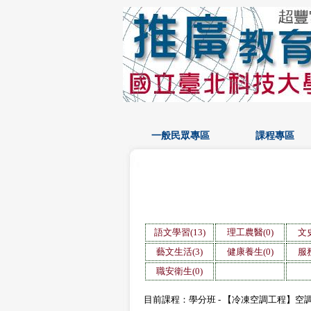
一般民眾專區
課程專區
語文學習(13)
理工農醫(0)
文史
藝文生活(3)
健康養生(0)
服務
職安衛生(0)
目前課程：學分班 - 【冷凍空調工程】空