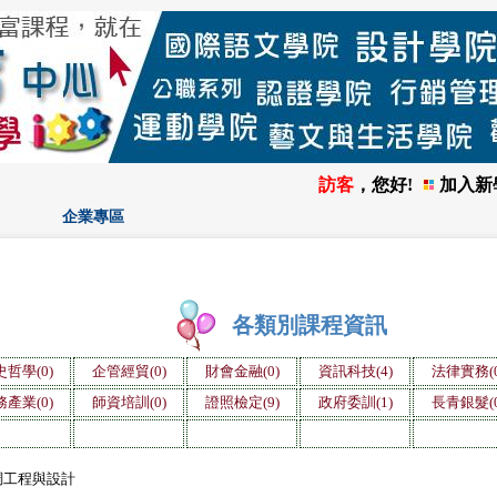
訪客
，您好!
加入新
企業專區
各類別課程資訊
哲學(0)
企管經貿(0)
財會金融(0)
資訊科技(4)
法律實務(0
產業(0)
師資培訓(0)
證照檢定(9)
政府委訓(1)
長青銀髮(0
調工程與設計