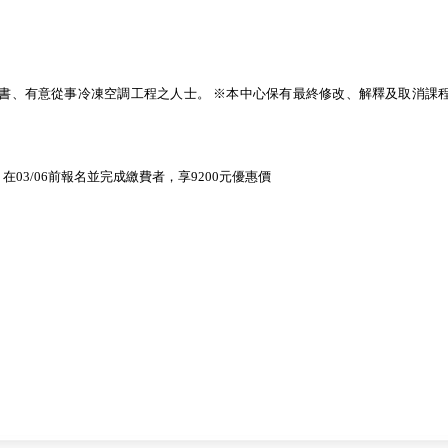
書、有意從事冷凍空調工程之人士。 ※本中心保有最終修改、解釋及取消課程
 ，在03/06前報名並完成繳費者，享9200元優惠價