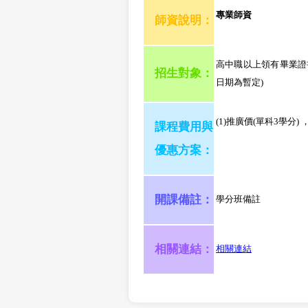
專業師資
師資說明：
高中職以上領有畢業證
招生對象：
日期為暫定)
(1)推廣價(單科3學分)
課程費用與
優惠方案：
開課備註：
學分班備註
相關連結：
相關連結