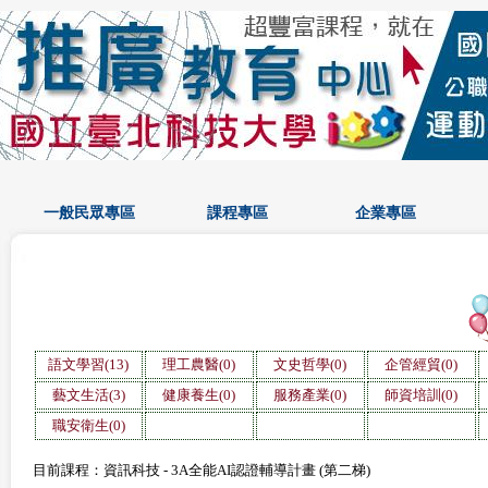
一般民眾專區
課程專區
企業專區
語文學習(13)
理工農醫(0)
文史哲學(0)
企管經貿(0)
藝文生活(3)
健康養生(0)
服務產業(0)
師資培訓(0)
職安衛生(0)
目前課程：資訊科技 - 3A全能AI認證輔導計畫 (第二梯)