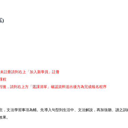
)
8
若還未註冊請到右上「加入新學員」註冊
課程
的課程後，請到右上方「選課清單」確認資料送出後方為完成報名程序
主，文法學習事項為輔。先導入句型到生活中、文法解說，再加強聽、讀之訓
效果。