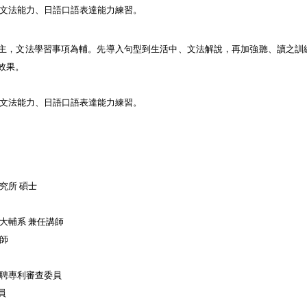
上文法能力、日語口語表達能力練習。
主，文法學習事項為輔。先導入句型到生活中、文法解說，再加強聽、讀之訓
效果。
上文法能力、日語口語表達能力練習。
究所 碩士
大輔系 兼任講師
師
約聘專利審查委員
員