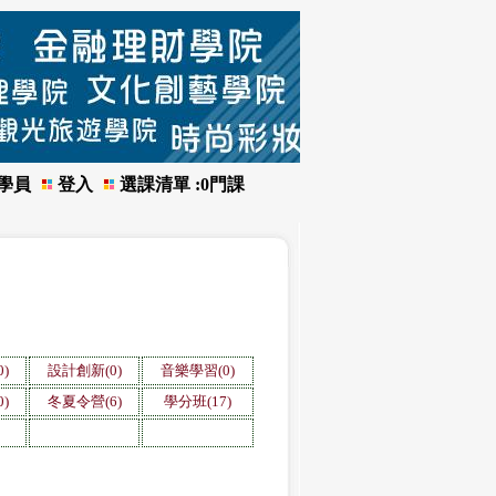
學員
登入
選課清單 :
0
門課
)
設計創新(0)
音樂學習(0)
)
冬夏令營(6)
學分班(17)