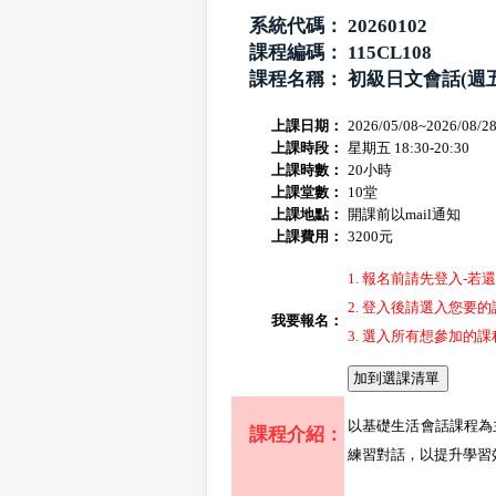
系統代碼：
20260102
課程編碼：
115CL108
課程名稱：
初級日文會話(週五
上課日期：
2026/05/08~2026/08/2
上課時段：
星期五 18:30-20:30
上課時數：
20小時
上課堂數：
10堂
上課地點：
開課前以mail通知
上課費用：
3200元
1. 報名前請先登入-
2. 登入後請選入您要的
我要報名：
3. 選入所有想參加
以基礎生活會話課程為
課程介紹：
練習對話，以提升學習