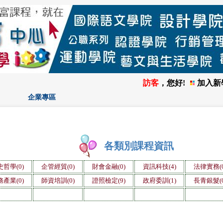
訪客
，您好!
加入新
企業專區
各類別課程資訊
哲學(0)
企管經貿(0)
財會金融(0)
資訊科技(4)
法律實務(0
產業(0)
師資培訓(0)
證照檢定(9)
政府委訓(1)
長青銀髮(0